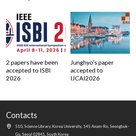
2 papers have been
Junghyo’s paper
accepted to ISBI
accepted to
2026
IJCAI2026
Contacts
510, Science Library, Korea University, 145 Anam-Ro, Seongbuk-
Gu,
Seoul
02841,
South Korea